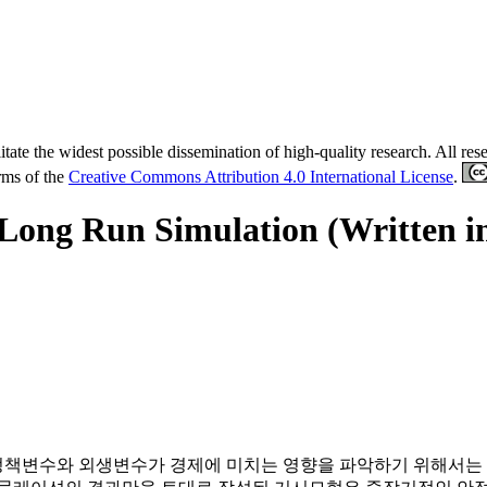
tate the widest possible dissemination of high-quality research. All re
erms of the
Creative Commons Attribution 4.0 International License
.
Long Run Simulation (Written i
정책변수와 외생변수가 경제에 미치는 영향을 파악하기 위해서는