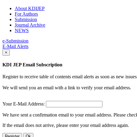
About KDIJEP
For Authors
Submission
Journal Archive
NEWS
e-Submission
E-Mail Alerts
×
KDI JEP Email Subscription
Register to receive table of contents email alerts as soon as new iss
We will send you an email with a link to verify your email address.
Your E-Mail Address:
We have sent a confirmation email to your email address. Please check 
If the email does not arrive, please enter your email address again.
Register
Ok