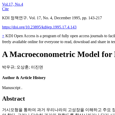
Vol.17, No.4
Cite
KDI 정책연구. Vol. 17, No. 4, December 1995, pp. 143-217
https://doi.org/10.23895/kdijep.1995.17.4.143
×
KDI Open Access is a program of fully open access journals to facili
freely available online for everyone to read, download and share in t
A Macroeconometric Model for 
박우규
;
오상훈
;
이진면
Author & Article History
Manuscript .
Abstract
거시모형을 통하여 과거 우리나라의 고성장을 이해하고 주요 