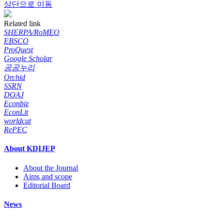
상단으로 이동
Related link
SHERPA/RoMEO
EBSCO
ProQuest
Google Scholar
공공누리
Orchid
SSRN
DOAJ
Econbiz
EconLit
worldcat
RePEC
About KDIJEP
About the Journal
Aims and scope
Editorial Board
News