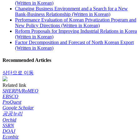
(Written in Korean)
Changing Business Environment and a Search for a New
Bank-Business Relationship (Written in Korean)
Performance Evaluation of Korean Privatization Program and
New Policy Directions (Written in Korean)
Reform Proposals for Improving Industrial Relations in Korea
(Written in Korean)
Factor Decomposition and Forecast of North Korean Export
(Written in Korean)
Recommended Articles
상단으로 이동
Related link
SHERPA/RoMEO
EBSCO
ProQuest
Google Scholar
공공누리
Orchid
SSRN
DOAJ
Econbiz