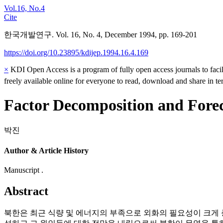
Vol.16, No.4
Cite
한국개발연구. Vol. 16, No. 4, December 1994, pp. 169-201
https://doi.org/10.23895/kdijep.1994.16.4.169
×
KDI Open Access is a program of fully open access journals to facili
freely available online for everyone to read, download and share in t
Factor Decomposition and Forec
박진
Author & Article History
Manuscript .
Abstract
북한은 최근 식량 및 에너지의 부족으로 외화의 필요성이 크게 