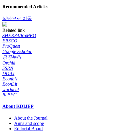
Recommended Articles
상단으로 이동
Related link
SHERPA/RoMEO
EBSCO
ProQuest
Google Scholar
공공누리
Orchid
SSRN
DOAJ
Econbiz
EconLit
worldcat
RePEC
About KDIJEP
About the Journal
Aims and scope
Editorial Board