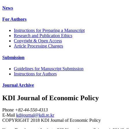
News
For Authors
Instructions for Preparing a Manuscript
Research and Publication Ethics
Copyright & Open Access
Article Processing Charges
Submission
Guidelines for Manuscript Submission
Instructions for Authors
Journal Archive
KDI Journal of Economic Policy
Phone
+82-44-550-4313
E-Mail
kdijournal@kdi.re.kr
COPYRIGHT 2018 KDI Journal of Economic Policy