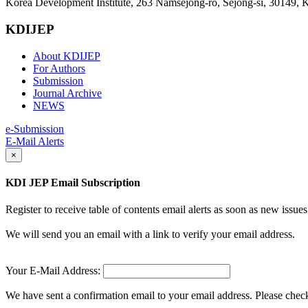
Korea Development Institute, 263 Namsejong-ro, Sejong-si, 30149, 
KDIJEP
About KDIJEP
For Authors
Submission
Journal Archive
NEWS
e-Submission
E-Mail Alerts
×
KDI JEP Email Subscription
Register to receive table of contents email alerts as soon as new iss
We will send you an email with a link to verify your email address.
Your E-Mail Address:
We have sent a confirmation email to your email address. Please check 