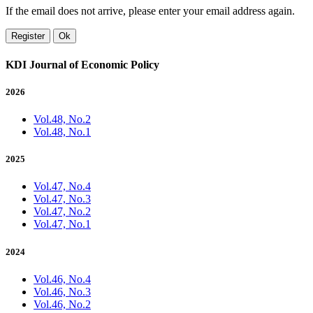
If the email does not arrive, please enter your email address again.
Register
Ok
KDI Journal of Economic Policy
2026
Vol.48, No.2
Vol.48, No.1
2025
Vol.47, No.4
Vol.47, No.3
Vol.47, No.2
Vol.47, No.1
2024
Vol.46, No.4
Vol.46, No.3
Vol.46, No.2