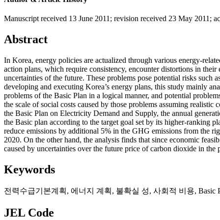
Manuscript received 13 June 2011
;
revision received 23 May 2011
;
a
Abstract
In Korea, energy policies are actualized through various energy-relate
action plans, which require consistency, encounter distortions in their 
uncertainties of the future. These problems pose potential risks such 
developing and executing Korea’s energy plans, this study mainly an
problems of the Basic Plan in a logical manner, and potential problems
the scale of social costs caused by those problems assuming realistic 
the Basic Plan on Electricity Demand and Supply, the annual generatio
the Basic plan according to the target goal set by its higher-ranking 
reduce emissions by additional 5% in the GHG emissions from the right
2020. On the other hand, the analysis finds that since economic feasibi
caused by uncertainties over the future price of carbon dioxide in the 
Keywords
전력수급기본계획
,
에너지 계획
,
불확실 성
,
사회적 비용
,
Basic 
JEL Code