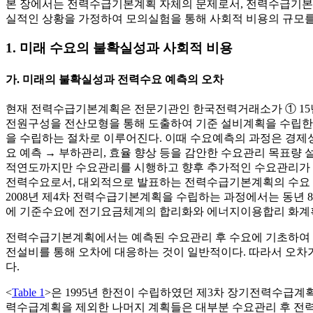
본 장에서는 전력수급기본계획 자체의 문제로서, 전력수급기본
실적인 상황을 가정하여 모의실험을 통해 사회적 비용의 규모
1. 미래 수요의 불확실성과 사회적 비용
가. 미래의 불확실성과 전력수요 예측의 오차
현재 전력수급기본계획은 전문기관인 한국전력거래소가 ① 15
전원구성을 전산모형을 통해 도출하여 기준 설비계획을 수립한 
을 수립하는 절차로 이루어진다. 이때 수요예측의 과정은 경제성장
요 예측 → 부하관리, 효율 향상 등을 감안한 수요관리 목표량
적연도까지만 수요관리를 시행하고 향후 추가적인 수요관리가 없
전력수요로서, 대외적으로 발표하는 전력수급기본계획의 수요 전
2008년 제4차 전력수급기본계획을 수립하는 과정에서는 동년 8
에 기준수요에 전기요금체계의 합리화와 에너지이용합리 화계획
전력수급기본계획에서는 예측된 수요관리 후 수요에 기초하여 
전설비를 통해 오차에 대응하는 것이 일반적이다. 따라서 오차가
다.
<
Table 1
>은 1995년 한전이 수립하였던 제3차 장기전력수급계
력수급계획을 제외한 나머지 계획들은 대부분 수요관리 후 전력