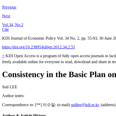
Previous
Next
Vol.34, No.2
Cite
KDI Journal of Economic Policy
Vol.
34
No.
2
,
pp.
55-93
,
30 June 2
https://doi.org/10.23895/kdijep.2012.34.2.55
×
KDI Open Access is a program of fully open access journals to facili
freely available online for everyone to read, download and share in t
Consistency in the Basic Plan o
Suil LEE
Author notes:
Correspondence to:
[
**
]
이수일: (e-mail)
suillee@kdi.re.kr
, (address
Author & Article History