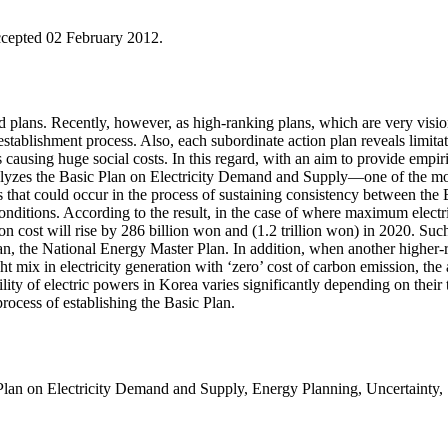
ccepted 02 February 2012.
d plans. Recently, however, as high-ranking plans, which are very vision
establishment process. Also, each subordinate action plan reveals limitati
as causing huge social costs. In this regard, with an aim to provide empi
alyzes the Basic Plan on Electricity Demand and Supply—one of the mos
 that could occur in the process of sustaining consistency between the B
conditions. According to the result, in the case of where maximum elect
n cost will rise by 286 billion won and (1.2 trillion won) in 2020. Suc
plan, the National Energy Master Plan. In addition, when another higher-
 mix in electricity generation with ‘zero’ cost of carbon emission, the 
lity of electric powers in Korea varies significantly depending on their 
process of establishing the Basic Plan.
Plan on Electricity Demand and Supply
,
Energy Planning
,
Uncertainty
,