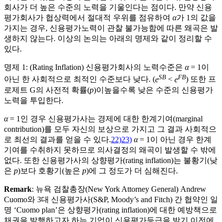
회사가 더 높은 수준의 노력을 기울인다는 점이다. 만약 신용
평가회사가 협상력에서 절대적 우위를 점유하여
α
가 1의 값을
가지는 경우, 신용평가노력이 관찰 불가능함에 따른 왜곡은 발
생하지 않는다. 이상의 논의는 아래의 명제와 같이 정리할 수
있다.
명제 1: (Rating Inflation) 신용평가회사의 노력수준은
α
= 1이
SB
FB
아닌 한 사회적으로 최적인 수준보다 낮다. (
e
<
e
) 또한 프
로제트 G의 사전적 확률(
p
)이높을수록 낮은 수준의 신용평가
노력을 투입한다.
α
= 1인 경우 신용평가사는 경제에 대한 한계기여(marginal
contribution)를 모두 자신의 보상으로 가지고 그 결과 사회적으
로 최선의 결과를 얻을 수 있다.
22)
23)
α
= 1이 아닌 경우 한계
기여를 수취하지 못하므로 의사결정의 왜곡이 발생할 수 밖에
없다. 또한 신용평가사의 상향평가(rating inflation)는 불황기(낮
은
p
)보다 호황기(높은
p
)에 그 정도가 더 심해진다.
Remark
: 뉴욕 검찰총장(New York Attorney General) Andrew
Cuomo와 3대 신용평가사(S&P, Moody’s and Fitch) 간 협약인 일
명 ‘Cuomo plan’은 상향평가(rating inflation)에 대한 예방책으로
채권을 발행하고자 하는 기업이 신용평가등급을 받기 이전에