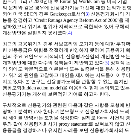
환위기 그리고 2000년대 초 Enron 및 WorldCom 등 미국 기업
의 문제와 같은 경우에 신용평가기능 개선에 대한 논의가 진행
되어 미국 SEC의 경우 Gatekeeper로서의
3)
신용평가회사의 기
능을 점검하고 ‘Credit Ratings Agency Reform Act of 2006’을 제
정하였으나 위기의 범위가 지역적으로 국한되어 있어 구체적
개선방안은 실현되지 못하였다.
4)
최근의 금융위기의 경우 서브프라임 모기지 등에 대한 부정확
한 신용등급은 위험을 적절하게 반영하지 못하여 금융위기 확
산의 주요 요인으로 지적되며, 신용평가산업의 개선방안 또는
개혁방안에 대한 다수의 정책들이 제안되고 있다.
5)
정책적 논
의 외에도 학문적으로 이론분석 또는 실증분석을 통해 신용평
가 위기의 원인을 고찰하고 대안을 제시하는 시도들이 이루어
지고 있다. 본 연구는 신용평가노력을 관찰할 수 없는 숨겨진
행동모형(hidden action model)을 이용하여 현재 논의되고 있는
신용평가기능 개선에 보완적인 기여를 하고자 한다.
구체적으로 신용평가와 관련된 다음과 같은 사항을 모형에 반
영하고 분석하고자 한다. 기본모형으로 신용평가회사의 도덕
적 해이를 반영하는 모형을 상정한다. 실제로 Enron 사건의 경
우와 같이 신용평가회사가 proxy statement를 살펴보지 않고 신
용등급을 결정하거나 유지한 사례를 보면 신용평가회사의 도