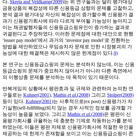
다.
Skreta and Veldkamp(2009)
는 위 연구들과는 달리 평가대상
금융상품의 복잡성에 따른 신용등급 상향의 문제를 고찰하고,
분석 결과 평가대상 자산의 복잡성이 증가할수록 신용평가 결
과가 신용평가회사에 따라 다르게 부여될 가능성이 높아지고
이는 채권발행자들의 신용등급쇼핑유인이 증가하는 결과로
귀결된다고 주장하였다. 이러한 문제점에 대한 대안으로 현행
‘issuer pay model’에서 과거의 ‘investor pay model’로 전환하는
방법을 제안하였으나 무임승차자 문제로 인한 시장붕괴의 가
능성에 대한 해결책은 제시하지 않은 한계점이 있다.
9)
본 연구는 신용등급쇼핑의 문제는 분석하지 않는데, 이는 신용
등급쇼핑의 문제가 중요하지 않아서가 아니라 다른 측면에서
의 이행상충 문제를 분석하는 데 목적이 있기 때문이다.
반복게임의 상황에서 평판효과 및 규제와 관련하여 논의한 연
구들로는
Kuhner(2001)
,
Mathis
et al
.(2008)
그리고
Stolper(2009)
등이 있다.
Kuhner(2001)
는 사후적으로(ex post) 신용평가가 자
기실현(self-fullfilling)되지 않는 경우 사적인 정보를 공개할 가
능성이 높음을 보였다. 그리고
Mathis
et al
.(2008)
은 평판이 신
용평가회사를 규율하는 데 충분한 기제로 작동하는가를 분석
하였는데, 이들은 평판 자체로 신용평가회사에 적절한 유인을
제공하는 데 한계가 존재함을 보이고 이는 신용등급쇼핑이 존