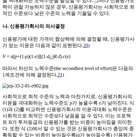
을 극대화하는 노력수준을 달성할 수 있다. 그러나 신용평가노
력이 관찰 가능하지 않은 경우, 신용평가회사는 사회적으로 최
적인 수준보다 낮은 수준의 노력을 기울일 수 있다.
나. 신용평가회사의 의사결정
신용평가에 대한 가격이 협상력에 의해 결정될 때, 신용평가사
가 얻는 이윤은 다음과 같이 표현된다.
20)
V
=
α
[
p
+(1-
p
)(1-
e
)][(1-
d
)
R
-
I
]-
c
(
e
)
G
따라서 차선의 노력수준(the secondbest level of effort)은 다음의
1계조건에 의해 결정된다.
21)
사회적으로 최적 수준의 노력과 마찬가지로, 신용평가회사의
이윤을 극대화하는 노력수준도
p
가 높을수록
e
가 낮아진다. 식
(1)과 (2)를 비교하면 신용평가회사의 이윤극대화 노력수준은
사회적으로 최적인 수준보다 낮음을 알 수 있다. 이는 프로젝
트 B가 투자등급의 신용평가를 받는 비중이 높아짐을 의미한
다. 또한 식 (2)에서 알 수 있는 것은 신용평가회사가 총잉여 중
획득할 수 있는 비중이 높아질수록(
α
가 높아질수록) 신용평가