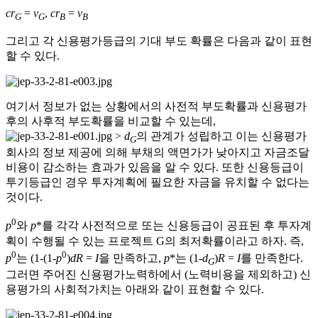
cr
=
v
,
cr
=
v
G
G
B
B
그리고 각 신용평가등급의 기대 부도 확률은 다음과 같이 표현
할 수 있다.
여기서 정보가 없는 상황에서의 사전적 부도확률과 신용평가
후의 사후적 부도확률을 비교할 수 있는데,
>
d
의 관계가 성립하고 이는 신용평가
G
회사의 정보 제공에 의해 부채의 액면가가 낮아지고 자금조달
비용이 감소하는 효과가 있음을 알 수 있다. 또한 신용등급이
투기등급인 경우 투자계획에 필요한 자금을 유치할 수 없다는
것이다.
0
p
와
p
*를 각각 사전적으로 또는 신용등급이 공표된 후 투자계
획이 수행될 수 있는 프로젝트 G의 최저확률이라고 하자. 즉,
0
0
p
는 (1-(1-
p
)
dR
=
I
을 만족하고,
p
*는 (1-
d
)
R
=
I
를 만족한다.
G
그러면 주어진 신용평가노력하에서 (노력비용을 제외하고) 신
용평가의 사회적가치는 아래와 같이 표현할 수 있다.