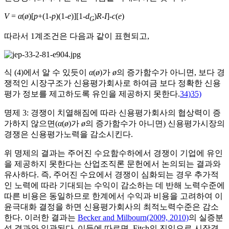
V
=
α
(
ø
)[
p
+(1-
p
)(1-
e
)][1-
d
)
R
-
I
]-
c
(
e
)
G
따라서 1계조건은 다음과 같이 표현되고,
식 (4)에서 알 수 있듯이
α
(
ø
)가
ø
의 증가함수가 아니면, 보다 경
쟁적인 시장구조가 신용평가회사로 하여금 보다 정확한 신용
평가 정보를 제고하도록 유인을 제공하지 못한다.
34)
35)
명제 3: 경쟁이 치열해짐에 따라 신용평가회사의 협상력이 증
가하지 않으면(
α
(
ø
)가
ø
의 증가함수가 아니면) 신용평가시장의
경쟁은 신용평가노력을 감소시킨다.
위 명제의 결과는 주어진 수요함수하에서 경쟁이 기업에 유인
을 제공하지 못한다는 산업조직론 문헌에서 논의되는 결과와
유사하다. 즉, 주어진 수요에서 경쟁이 심화되는 경우 추가적
인 노력에 따라 기대되는 수익이 감소하는 데 반해 노력수준에
따른 비용은 동일하므로 한계에서 수익과 비용을 고려하여 이
윤극대화 결정을 하면 신용평가회사의 최적노력수준은 감소
한다. 이러한 결과는
Becker and Milbourn(2009, 2010)
의 실증분
석 결과와 일관된다. 이들에 따르면, Fitch의 진입으로 시장경