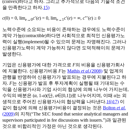
(convex)하다고 하자. 그리고 추가적으로 다음의 기술적 조건
을 만족한다고 하자.
15)
c
(0) = 0, lim
c
′(
e
) = 0, lim
c
′(
e
) = ∞,
c
″′(
e
) ≥ 0
e
→0
e
→1
노력수준에 소요되는 비용이 존재하는 경우에도 노력수준이
계약 가능(contractible)하다면 사회적으로 최적인 신용평가노
력이 실행(implement)될 수 있으며 문제는 자명해진다. 그러나
신용평가노력이 계약 가능하지 않다면 도덕적해이의 문제가
발생한다.
기업은 신용평가에 대한 가격으로
F
의 비용을 신용평가회사
에 지불한다. 신용평가비용
F
는
Mathis
et al
.(2008)
및 업계의
관행을 반영하여 신용평가가 발표되는 경우에 지불된다고 하
자.
F
는 신용평가 발표 후 투자계획이 실행될 때 기대되는 수
익을 신용평가사와 기업 사이의 협상에 의해 나누어 가지는데,
수익의 배분은 (
α
, 1-
α
)(단,
α
∈[0,1])로 나누어지며, 이때
α
는 외
생적으로 주어진 신용평가사의 협상력을 나타낸다.
16)
17)
이
같이 협상에 의해 신용평가비용이 결정되는 것은
Bolton
et al
.
(2009)
의 지적(“The SEC found that senior analytical managers and
supervisors participated in fee discussions with issuers.”)과 일관된
것으로 비합리적인 가정은 아닌 것으로 생각된다.