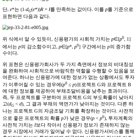
단,
e
*는 (1-
d
(
e
*))
R
=
I
를 만족하는 값이다. 이를
p
를 기준으로
G
표현하면 다음과 같다.
0
위 식에서 알 수 있듯이, 신용평가의 사회적 가치는
p
∈[
p
, 1]
0
에서는
p
의 감소함수이고,
p
∈[
p
*,
p
] 구간에서는
p
의 증가함
수이다.
위 표현은 신용평가회사가 두 가지 측면에서 정보의 비대칭성
을 완화하여 사회적으로 바람직한 역할을 수행할 수 있음을 보
여준다. 하나는 신용평가에 대한 정보가 없는 상황에서도 투자
0
가 이루어질 수 있는 경우에(
p
≤
p
)프로젝트 G와 프로젝트 B
에 대한 정보를 제공하여 부채조달비용을 낮추는 효과이다.
즉, 두 프로젝트를 구분하여 프로젝트 G의 부도확률이 낮아지
고(
d
<
d
), 그 결과 부채의 액면가가 낮아지는 것이다. 다른 하
G
나는 프로젝트 G의 자금조달 기회를 확장하는 것이다. 사전적
0
으로 좋은 프로젝트의 확률
p
가 낮은 경우(
p
<
p
), 투자계획의
사전적 가치는
I
보다 작아서 신용평가 정보가 존재하지 않는
경우 시장에서 거래가 일어날 수 없다. 신용평가서비스를 통해