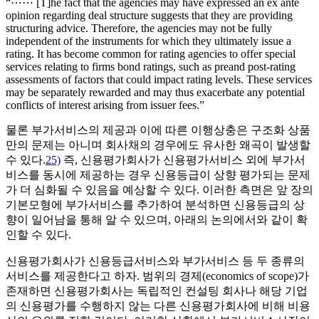
“⋯⋯ [T]he fact that the agencies may have expressed an ex ante
opinion regarding deal structure suggests that they are providing
structuring advice. Therefore, the agencies may not be fully
independent of the instruments for which they ultimately issue a
rating. It has become common for rating agencies to offer special
services relating to firms bond ratings, such as preand post-rating
assessments of factors that could impact rating levels. These services
may be separately rewarded and may thus exacerbate any potential
conflicts of interest arising from issuer fees.”
물론 부가서비스의 제공과 이에 따른 이행상충은 구조화 상품
만의 문제는 아니며 회사채의 경우에도 유사한 왜곡이 발생할
수 있다.
25)
즉, 신용평가회사가 신용평가서비스 외에 부가서
비스를 동시에 제공하는 경우 신용등급이 상향 평가되는 문제
가 더 심화될 수 있음을 예상할 수 있다. 이러한 측면은 앞 장의
기본모형에 부가서비스를 추가하여 분석하면 신용등급의 상
향이 일어남을 통해 알 수 있으며, 아래의 논의에서와 같이 확
인할 수 있다.
신용평가회사가 신용등급서비스와 부가서비스 등 두 종류의
서비스를 제공한다고 하자. 범위의 경제(economics of scope)가
존재하면 신용평가회사는 독립적인 컨설팅 회사나 해당 기업
의 신용평가를 수행하지 않는 다른 신용평가회사에 비해 비용