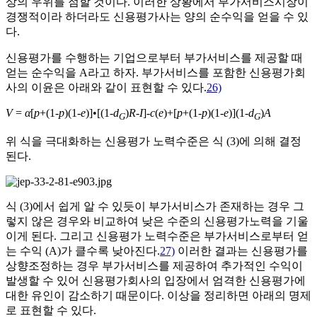
상의 우위를 점할 것이다. 이러한 상황에서 부가서비스시장이
경쟁적이라 하더라도 신용평가사는 양의 순수익을 얻을 수 있
다.
신용평가를 수행하는 기업으로부터 부가서비스를 제공할 때
얻는 순수익을 A라고 하자. 부가서비스를 포함한 신용평가회
사의 이윤은 아래와 같이 표현할 수 있다.
26)
V
=
α
[
p
+(1-
p
)(1-
e
)]•[(1-
d
)
R
-
I
]-
c
(
e
)+[
p
+(1-
p
)(1-
e
)](1-
d
)
A
G
G
위 식을 극대화하는 신용평가 노력수준은 식 (3)에 의해 결정
된다.
식 (3)에서 쉽게 알 수 있듯이 부가서비스가 존재하는 경우 그
렇지 않은 경우와 비교하여 낮은 수준의 신용평가노력을 기울
이게 된다. 그리고 신용평가 노력수준은 부가서비스로부터 얻
는 수익 (A)가 클수록 낮아진다.
27)
이러한 결과는 신용평가를
상향조정하는 경우 부가서비스를 제공하여 추가적인 수익이
발생할 수 있어 신용평가회사의 입장에서 엄격한 신용평가에
대한 유인이 감소하기 때문이다. 이상을 정리하면 아래의 명제
로 표현할 수 있다.