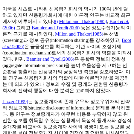
미국을 시초로 시작된 신용평가회사의 역사가 100여 년에 달
하고 있지만 신용평가회사에 대한 이론적 연구는 비교적 최근
에서야 이루어지고 있다.
8)
Millon and Thakor(1985)
,
Boot
et al
.
(2006)
그리고
Bannier and Tyrell(2006)
등은 정보수집기능의 이
론적 근거를 제시하였다.
Millon and Thakor(1985)
는 선별
(screening)과 정보 공유(information sharing)를 강조하였고,
Boot
et al
.(2006)
은 금융정보를 획득하는 기관 사이의 조정기제
(coordination mechanism)로서의 신용평가회사의 역할을 지적하
였다. 한편,
Bannier and Tyrell(2006)
은 통합된 정보의 정확성
(aggregate information precision)을 높여 효율성을 제고하는 선
순환을 창출하는 신용평가의 긍정적인 측면을 강조하였다. 이
들 연구는 신용평가회사의 역할에 대한 이론적기반을 제공하
는 데 의의가 있으나 정보의 수집 및 공개와 관련된 신용평가
회사의 전략적 행동에 대한 분석은 고려하지 않았다.
Lizzeri(1999)
는 정보중개자의 존재 유무와 정보우위자의 전략
적 정보공개(strategic disclosure of information) 문제를 분석하였
다. 동 연구는 정보중개자가 아무런 비용을 부담하지 않고 완
전한 정보를 취득할 수 있는 상황에서 독점적 중개자와 경쟁적
중개자를 비교하여 정보중개자 사이의 경쟁이 모든 정보를 공
개함을 보여 정보중개자 사이에 경쟁이 필요함을 시사하였다.