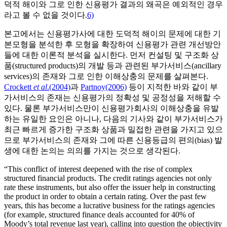
덕적 해이와 그로 인한 신용평가 결과의 왜곡은 예외적인 경우
라고 볼 수 없을 것이다.
6)
본고에서는 신용평가사에 대한 도덕적 해이의 문제에 대한 기
본모형을 분석한 후 모형을 확장하여 신용평가 관련 개선방안
들에 대한 이론적 분석을 실시한다. 먼저 컨설팅 및 구조화 상
품(structured products)의 개발 등과 관련된 부가서비스(ancillary
services)의 존재와 그로 인한 이해상충의 문제를 살펴본다.
Crockett
et al
.(2004)
과
Partnoy(2006)
등이 지적한 바와 같이 부
가서비스의 존재는 신용평가의 정확성 및 공정성을 저해할 수
있다. 물론 부가서비스만이 신용평가회사의 이해상충을 유발
하는 유일한 요인은 아니나, 다음의 기사와 같이 부가서비스가
최근 빠르게 증가한 구조화 상품과 밀접한 관련을 가지고 있으
므로 부가서비스의 존재와 그에 따른 신용등급의 편의(bias) 발
생에 대한 논의는 의의를 가지는 것으로 생각된다.
“This conflict of interest deepened with the rise of complex
structured financial products. The credit ratings agencies not only
rate these instruments, but also offer the issuer help in constructing
the product in order to obtain a certain rating. Over the past few
years, this has become a lucrative business for the ratings agencies
(for example, structured finance deals accounted for 40% of
Moody’s total revenue last year), calling into question the objectivity