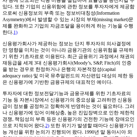
사 등에 소요되는 각종 비용을 절감하여 효율성을 증진시킬 수
있다. 또한 기업의 신용위험에 관한 정보를 투자자에게 제공함
으로써 신용정보의 부족 또는 정보비대칭성(Information
Asymmetry)에서 발생할 수 있는 시장의 부재(missing market)문
제를 완화하고 기업의 자금조달을 용이하게 하는 기능을 수행
한다.
1)
신용평가회사가 제공하는 정보는 단지 투자자의 의사결정에
만 영향을 미치는 것이 아니라 금융기관의 신용위험을 규제하
기 위한 기초자료로 이용된다. 최근 금융위기 과정에서 채권의
재등급을 세계 3대 신용평가회사(Moody’s, S&P, Fitch)의 인증
을 받는 경우로 한정하거나 은행의 자본적정성(capital
adequacy ratio) 및 미국 뮤추얼펀드의 자산편입 대상의 제한 등
은 신용평가에 기반한 금융규제의 대표적인 예이다.
투자자에 대한 정보전달기능과 금융규제를 위한 기초자료의
기능 등 자본시장에서 신용평가의 중요성을 고려하면 신용등
급이 정보를 공정하고 정확하게 반영하는 것이 필요하다. 그러
나 신용평가에 있어 이해상충, 높은 진입장벽으로 인한 제한적
경쟁, 책임성의 부족 등은 신용평가의 건전한 기능에 장애요인
으로 지적되어 왔다.
2)
또한 위기가 발생할 때마다 신용평가기
능 개선을 위한 논의가 진행되어 왔다. 1990년 말 동아시아 외