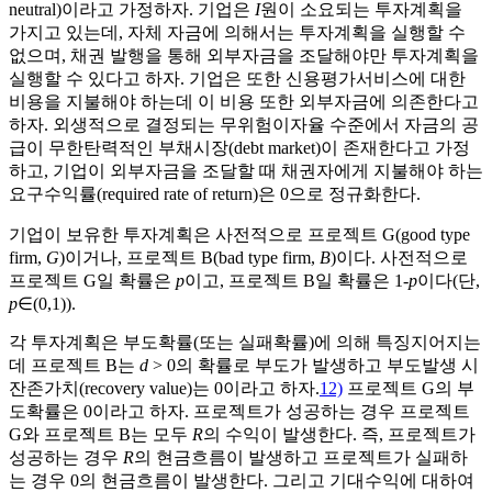
neutral)이라고 가정하자. 기업은
I
원이 소요되는 투자계획을
가지고 있는데, 자체 자금에 의해서는 투자계획을 실행할 수
없으며, 채권 발행을 통해 외부자금을 조달해야만 투자계획을
실행할 수 있다고 하자. 기업은 또한 신용평가서비스에 대한
비용을 지불해야 하는데 이 비용 또한 외부자금에 의존한다고
하자. 외생적으로 결정되는 무위험이자율 수준에서 자금의 공
급이 무한탄력적인 부채시장(debt market)이 존재한다고 가정
하고, 기업이 외부자금을 조달할 때 채권자에게 지불해야 하는
요구수익률(required rate of return)은 0으로 정규화한다.
기업이 보유한 투자계획은 사전적으로 프로젝트 G(good type
firm,
G
)이거나, 프로젝트 B(bad type firm,
B
)이다. 사전적으로
프로젝트 G일 확률은
p
이고, 프로젝트 B일 확률은 1-
p
이다(단,
p
∈(0,1)).
각 투자계획은 부도확률(또는 실패확률)에 의해 특징지어지는
데 프로젝트 B는
d
> 0의 확률로 부도가 발생하고 부도발생 시
잔존가치(recovery value)는 0이라고 하자.
12)
프로젝트 G의 부
도확률은 0이라고 하자. 프로젝트가 성공하는 경우 프로젝트
G와 프로젝트 B는 모두
R
의 수익이 발생한다. 즉, 프로젝트가
성공하는 경우
R
의 현금흐름이 발생하고 프로젝트가 실패하
는 경우 0의 현금흐름이 발생한다. 그리고 기대수익에 대하여