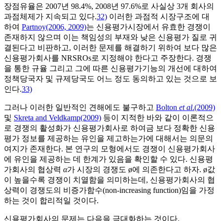
장점유율은 2007년 98.4%, 2008년 97.6%로 사실상 3개 회사의
과점체제가 지속되고 있다.
32)
이러한 과점적 시장구조에 대
하여
Partnoy(2006, 2009)
는 신용평가시장에서 유효한 경쟁이
존재하지 않으며 이는 책임성의 부재와 낮은 신용평가 질로 귀
결된다고 비판하고, 이러한 문제를 해결하기 위하여 보다 많은
신용평가회사를 NRSROs로 지정해야 한다고 주장한다. 경쟁
을 통한 규율 그리고 그에 따른 신용평가기능의 개선에 대하여
정책당국자 및 규제당국도 어느 정도 동의하고 있는 것으로 보
인다.
33)
그러나 이러한 일반적인 견해에도 불구하고
Bolton
et al
.(2009)
및
Skreta and Veldkamp(2009)
등이 지적한 바와 같이 이론적으
로 경쟁의 활성화가 신용평가회사로 하여금 보다 정확한 신용
평가 정보를 제공하는 유인을 제고하는가에 대해서는 의문의
여지가 존재한다. 본 연구의 모형에서도 경쟁이 신용평가회사
에 유인을 제공하는 데 한계가 있음을 확인할 수 있다. 신용평
가회사의 협상력
α
가 시장의 경쟁도 ø에 의존한다고 하자. ø값
이 높을수록 경쟁이 치열함을 의미하는데, 신용평가회사의 협
상력이 경쟁도의 비증가함수(non-increasing function)임을 가정
하는 것이 합리적일 것이다.
신용평가회사의 문제는 다음을 극대화하는 것이다.