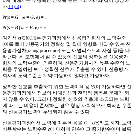
B에 대해서는 부정확한 신호를 받는다고 아래와 같이 상정하
자.
13)
14)
Pr(
s
=
G
| 𝜔 =
G
,
e
) = 1
Pr(
s
=
B
| 𝜔 =
B
,
e
) =
e
여기서
e
(∈[0,1])는 평가과정에서 신용평가회사의 노력수준
(예를 들어 신용평가의 정확성 및 질에 영향을 미칠 수 있는 신
용평가절차(rating procedure) 또는 애널리스트의 자질 등)을 나
타낸다. 위 모형에서 알 수 있듯이 신호의 정확성은 신용평가
회사의 노력수준에 의존하며, 신용평가회사가 높은 수준의 노
력을 투입하면 보다 정확한 신호가 추출될 수 있다. 신용평가
회사의 노력수준은 계약 가능하지 않다고 가정하자.
정확한 신호를 추출하기 위한 노력이 비용 없이 가능하다면 신
용평가과정에서 정보의 비대칭성과 전략적 행동은 문제가 되
지 않을 수 있다. 그러나 정확한 신호의 추출에 소요되는 노력
에 따르는 비용이 존재하는 경우 항상 사회적으로 최적인 수준
의 신용평가노력이 투입되지 않을 수 있다.
신용평가과정에서 노력에 따른 비용을
C
=
c
(
e
)라고 하자. 노력
비용함수는 노력수준
e
에 대하여 연속이고 증가함수이며 볼록