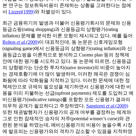
본 연구는 정보취득비용이 존재하는 상황을 고려한다는 점에
서
Lizzeri(1999)
와 차별성이 있다.
최근 금융위기의 발생과 더불어 신용평가회사의 문제와 신용
등급쇼핑(rating shopping)과 신용등급의 상향평가(rating
inflation) 문제를 분석한 이론 모형이 제시되고 있다. 예를 들어
Bolton
et al
.(2009)
이 대표적인데, 동 논문은 신호게임모형
(signaling game)에서 신용등급의 상향평가(rating inflation)와 신
용등급쇼핑을 이론적으로 분석하고 Cuomo plan 등의 정책제
안에 대한 평가를 시도하고 있다. 동 논문에 따르면, 신용등급
의 상향평가는 단순한 투자자(naive investor)의 비중이 높아지
는 경제호황기에 더 많이 발생하며, 이러한 왜곡은 경쟁이 심
화됨에 따라 악화됨을 지적하고 있다. 이러한 문제에 대한 정
책제안으로 규제의 필요성을 제기하면서 신용평가에 대한 비
용을 미리 지불하는 선급(upfront payments) 제도를 도입하고 예
비신용평가(indicative ratings)를 포함한 모든 신용평가 결과의
의무적 공개가 필요하다고 주장하였다.
Sangiorgi
et al
.(2009)
또한 채권발행자가 신용평가의 공개 여부를 결정하는 체계와
그로 인한 잠재적인 승자의 저주(potential winner’s curse)와 관
련된 분석을 하였는데, 예비신용평가의 비용이 높을수록 시장
에 발표되는 신용평가와의 격차가 감소할 수 있음을 지적하였