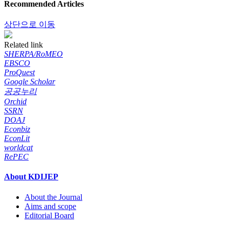
Recommended Articles
상단으로 이동
Related link
SHERPA/RoMEO
EBSCO
ProQuest
Google Scholar
공공누리
Orchid
SSRN
DOAJ
Econbiz
EconLit
worldcat
RePEC
About KDIJEP
About the Journal
Aims and scope
Editorial Board