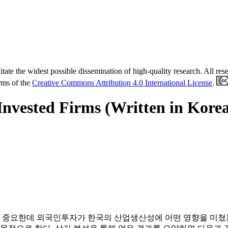
tate the widest possible dissemination of high-quality research. All re
erms of the
Creative Commons Attribution 4.0 International License
.
-Invested Firms (Written in Kore
중요한데 외국인투자가 한국의 산업생산성에 어떤 영향을 미쳤는