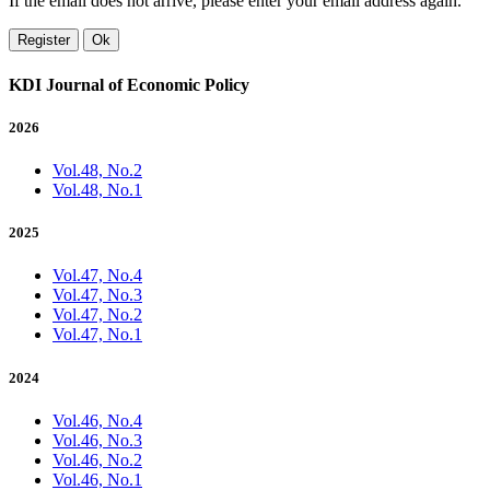
If the email does not arrive, please enter your email address again.
Register
Ok
KDI Journal of Economic Policy
2026
Vol.48, No.2
Vol.48, No.1
2025
Vol.47, No.4
Vol.47, No.3
Vol.47, No.2
Vol.47, No.1
2024
Vol.46, No.4
Vol.46, No.3
Vol.46, No.2
Vol.46, No.1