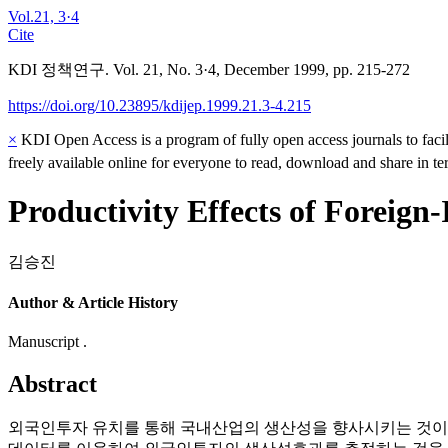
Vol.21, 3·4
Cite
KDI 정책연구. Vol. 21, No. 3·4, December 1999, pp. 215-272
https://doi.org/10.23895/kdijep.1999.21.3-4.215
×
KDI Open Access is a program of fully open access journals to facili
freely available online for everyone to read, download and share in t
Productivity Effects of Foreign
김승진
Author & Article History
Manuscript .
Abstract
외국인투자 유치를 통해 국내산업의 생산성을 향사시키는 것이 