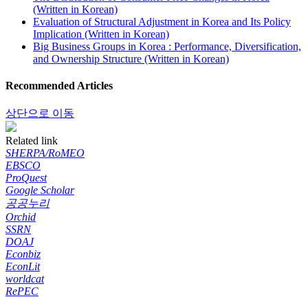
(Written in Korean)
Evaluation of Structural Adjustment in Korea and Its Policy
Implication (Written in Korean)
Big Business Groups in Korea : Performance, Diversification,
and Ownership Structure (Written in Korean)
Recommended Articles
상단으로 이동
Related link
SHERPA/RoMEO
EBSCO
ProQuest
Google Scholar
공공누리
Orchid
SSRN
DOAJ
Econbiz
EconLit
worldcat
RePEC