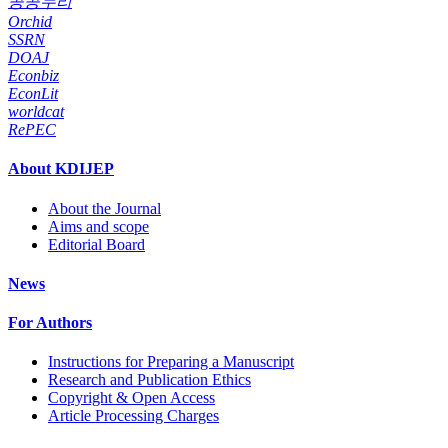
공공누리
Orchid
SSRN
DOAJ
Econbiz
EconLit
worldcat
RePEC
About KDIJEP
About the Journal
Aims and scope
Editorial Board
News
For Authors
Instructions for Preparing a Manuscript
Research and Publication Ethics
Copyright & Open Access
Article Processing Charges