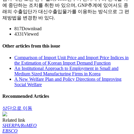
예 중단하는 조치를 취한 바 있으며, GNP추계에 있어서도 종
래의 수출입단가 대신수출입물가를 이용하는 방식으로 그 편
제방법을 변경한 바 있다.
817
Download
4331
Viewed
Other articles from this issue
Comparison of Import Unit Price and Import Price Indices in
the Estimation of Korean Import Demand Function
An Institutional Approach to Employment in Small and
Medium Sized Manufacturing Firms in Korea
A New Welfare Plan and Policy Directions of Improving
Social Welfare
Recommended Articles
상단으로 이동
Related link
SHERPA/RoMEO
EBSCO