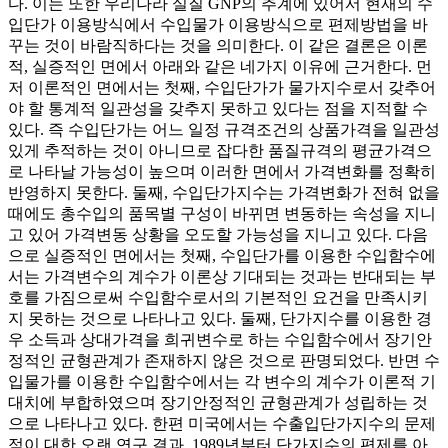
다. 이는 또한 우리나라 실질 GNP의 추계에 있어서 현재의 수
입단가 이용방식에서 수입물가 이용방식으로 편제방법을 바
꾸는 것이 바람직하다는 것을 의미한다. 이 같은 결론은 이론
적, 실증적인 면에서 아래와 같은 네가지 이유에 근거한다. 먼
저 이론적인 면에서는 첫째, 수입단가가 물가지수로서 갖추어
야 할 통계적 일관성을 갖추지 못하고 있다는 점을 지적할 수
있다. 즉 수입단가는 어느 일정 규격조건의 상품가격을 일관성
있게 추적하는 것이 아니므로 잡다한 품질규격의 평균가격으
로 나타날 가능성이 높으며 이러한 면에서 가격변화를 정확히
반영하지 못한다. 둘째, 수입단가지수는 가격변화가 전혀 없을
때에도 총수입의 품목별 구성이 바뀌면 변동하는 속성을 지니
고 있어 가격변동 상황을 오도할 가능성을 지니고 있다. 다음
으로 실증적인 면에서는 첫째, 수입단가를 이용한 수입함수에
서는 가격변수의 계수가 이론상 기대되는 것과는 반대되는 부
호를 가짐으로써 수입함수로서의 기본적인 요건을 만족시키
지 못하는 것으로 나타나고 있다. 둘째, 단가지수를 이용한 경
우 소득과 상대가격을 희귀변수로 하는 수입함수에서 장기안
정적인 균형관계가 존재하지 않은 것으로 판명되었다. 반면 수
입물가를 이용한 수입함수에서는 각 변수의 계수가 이론적 기
대치에 부합하였으며 장기안정적인 균형관계가 성립하는 것
으로 나타나고 있다. 한편 미국에서는 수출입단가지수의 문제
점이 대한 오랜 연구 결과, 1989년부터 단가지수의 편제를 아