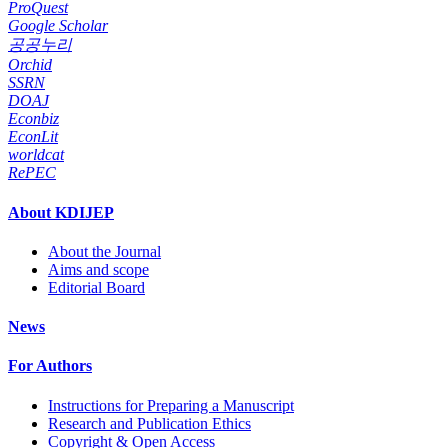
ProQuest
Google Scholar
공공누리
Orchid
SSRN
DOAJ
Econbiz
EconLit
worldcat
RePEC
About KDIJEP
About the Journal
Aims and scope
Editorial Board
News
For Authors
Instructions for Preparing a Manuscript
Research and Publication Ethics
Copyright & Open Access