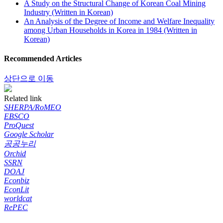
A Study on the Structural Change of Korean Coal Mining
Industry (Written in Korean)
An Analysis of the Degree of Income and Welfare Inequality
among Urban Households in Korea in 1984 (Written in
Korean)
Recommended Articles
상단으로 이동
Related link
SHERPA/RoMEO
EBSCO
ProQuest
Google Scholar
공공누리
Orchid
SSRN
DOAJ
Econbiz
EconLit
worldcat
RePEC